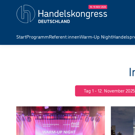
Start
Programm
Referent:innen
Warm-Up Night
Handelspr
I
Tag 1 - 12. November 202