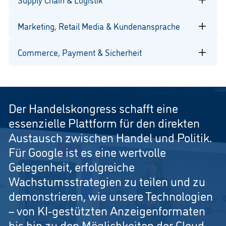
Revitalisierung der Innenstädte und Standortentwicklung
Maßnahmen zur Traffic-Activation und Anpassung an
Intelligente Logistiklösungen und Lieferkettenstrategien
veränderte Kundenbedürfnisse
Marketing, Retail Media & Kundenansprache
Resilienz und Flexibilität in der Supply Chain
Verzahnung von Logistik und Kundenerlebnis
Retail Media und Monetarisierung von Reichweite
Commerce, Payment & Sicherheit
Marketing- und Kommunikationsstrategien
Datenbasierte Kundenansprache und Personalisierung
Payment, Zahlungsverkehr und Checkout-Systeme
Neue Zahlungsinfrastrukturen (z. B. Wero)
Conversion-Optimierung entlang des Checkout-Prozesses
Betrugsprävention und Diebstahlschutz
Der Handelskongress schafft eine
essenzielle Plattform für den direkten
Austausch zwischen Handel und Politik.
Für Google ist es eine wertvolle
Gelegenheit, erfolgreiche
Wachstumsstrategien zu teilen und zu
demonstrieren, wie unsere Technologien
– von KI-gestützten Anzeigenformaten
bis hin zu den Möglichkeiten der Cloud –