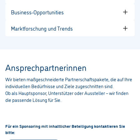
bietet ein erstklassiges Netzwerk-Umfeld.
Als Partner erhalten Sie exklusiven Zugang zu spannenden
Business-Opportunities
Vorträgen, Workshops und Diskussionsrunden, die Ihnen wertvolle
Einblicke und Inspirationen für Ihr Geschäft bieten.
Profitieren Sie von direkten Geschäftsmöglichkeiten durch gezielte
Marktforschung und Trends
Networking-Events und One-on-One-Meetings.
Erhalten Sie einen Vorsprung durch aktuelle Marktforschungen
und Trendanalysen, die auf dem Kongress vorgestellt werden.
Ansprechpartnerinnen
Wir bieten maßgeschneiderte Partnerschaftspakete, die auf Ihre
individuellen Bedürfnisse und Ziele zugeschnitten sind.
Ob als Hauptsponsor, Unterstützer oder Aussteller – wir finden
die passende Lösung für Sie.
Für ein Sponsoring mit inhaltlicher Beteiligung kontaktieren Sie
bitte: