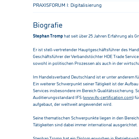
PRAXISFORUM I: Digitalisierung
Biografie
Stephan Tromp
hat seit über 25 Jahren Erfahrung als 
Er ist stell-vertretender Hauptgeschäftsführer des Han
Geschäftsführer der Verbandstöchter HDE Trade Servi
sowohl in politischen Prozessen als auch in der wirtsc
Im Handelsverband Deutschland ist er unter anderem für
Ein weiterer Schwerpunkt seiner Tätigkeit ist der Aufba
Services insbesondere im Bereich Qualitätssicherung. S
Auditierungsstandard IFS (
www.ifs-certification.com
) f
aufgebaut, der weltweit angewendet wird.
Seine thematischen Schwerpunkte liegen in den Bereiche
Tätigkeiten sind dabei immer international ausgerichtet.
Stephan Tromp hat ein Diplom erworben in Betriebswirt