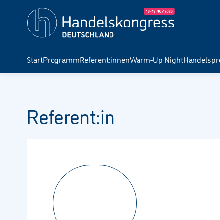
Start
Programm
Referent:innen
Warm-Up Night
Handelspr
Referent:in